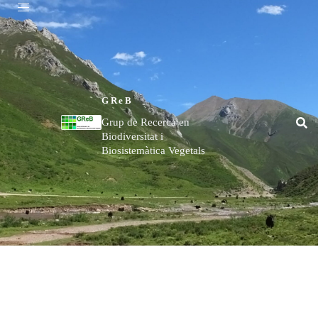
GReB
Grup de Recerca en
Biodiversitat i
Biosistemàtica Vegetals