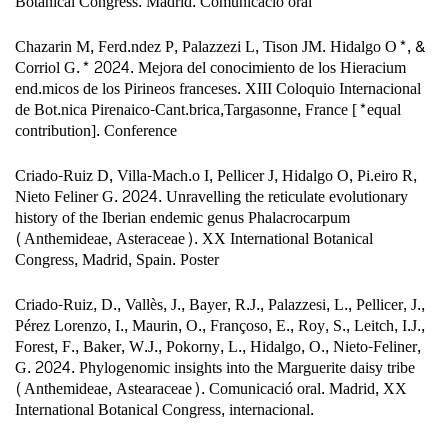
Botanical Congress. Madrid. Comunicació oral
Chazarin M, Ferd.ndez P, Palazzezi L, Tison JM. Hidalgo O*, &
Corriol G.* 2024. Mejora del conocimiento de los Hieracium
end.micos de los Pirineos franceses. XIII Coloquio Internacional
de Bot.nica Pirenaico-Cant.brica,Targasonne, France [*equal
contribution]. Conference
Criado-Ruiz D, Villa-Mach.o I, Pellicer J, Hidalgo O, Pi.eiro R,
Nieto Feliner G. 2024. Unravelling the reticulate evolutionary
history of the Iberian endemic genus Phalacrocarpum
(Anthemideae, Asteraceae). XX International Botanical
Congress, Madrid, Spain. Poster
Criado-Ruiz, D., Vallès, J., Bayer, R.J., Palazzesi, L., Pellicer, J.,
Pérez Lorenzo, I., Maurin, O., Françoso, E., Roy, S., Leitch, I.J.,
Forest, F., Baker, W.J., Pokorny, L., Hidalgo, O., Nieto-Feliner,
G. 2024. Phylogenomic insights into the Marguerite daisy tribe
(Anthemideae, Astearaceae). Comunicació oral. Madrid, XX
International Botanical Congress, internacional.