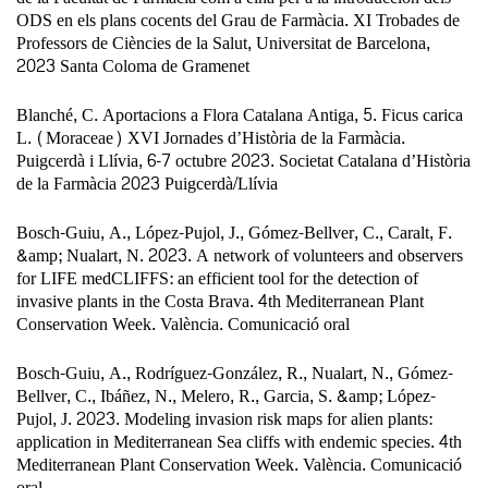
ODS en els plans cocents del Grau de Farmàcia. XI Trobades de
Professors de Ciències de la Salut, Universitat de Barcelona,
2023 Santa Coloma de Gramenet
Blanché, C. Aportacions a Flora Catalana Antiga, 5. Ficus carica
L. (Moraceae) XVI Jornades d’Història de la Farmàcia.
Puigcerdà i Llívia, 6-7 octubre 2023. Societat Catalana d’Història
de la Farmàcia 2023 Puigcerdà/Llívia
Bosch-Guiu, A., López-Pujol, J., Gómez-Bellver, C., Caralt, F.
&amp; Nualart, N. 2023. A network of volunteers and observers
for LIFE medCLIFFS: an efficient tool for the detection of
invasive plants in the Costa Brava. 4th Mediterranean Plant
Conservation Week. València. Comunicació oral
Bosch-Guiu, A., Rodríguez-González, R., Nualart, N., Gómez-
Bellver, C., Ibáñez, N., Melero, R., Garcia, S. &amp; López-
Pujol, J. 2023. Modeling invasion risk maps for alien plants:
application in Mediterranean Sea cliffs with endemic species. 4th
Mediterranean Plant Conservation Week. València. Comunicació
oral