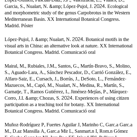
Garcia, S., Nualart, N. &amp; López-Pujol, J. 2024. Ecological
and morphometric study of the genus Carpobrotus in the Western
Mediterranean Basin. XX International Botanical Congress.
Madrid. Póster
López-Pujol, J. &amp; Nualart, N. 2024. Botanical motifs in the
visual arts in China: an alternative look at nature. XX International
Botanical Congress. Madrid. Comunicació oral
Mairal, M., Rubiales, J.M., Santos, G., Martín-Bravo, S., Molino,
S., Aguado-Lara, A., Sánchez Pescador, D., Carrió González, E.,
Alfaro-Saiz, E., Cursach, J., Borràs, J., DeSoto, L., Fernández-
Mazuecos, M., Capó, M., Nualart, N., Medina, R., Martín, S.,
Garnatje, T., Ramos Gutiérrez, I., Jiménez-Mejías, P., Márquez-
Corro, J.I. &amp; Chozas, S. 2024. Experiences of using citizen
participation as a teaching tool for botany. XX International
Botanical Congress. Madrid. Comunicació oral
Muñoz-Rodríguez P, Fuertes Aguilar J, Marinho C, Garc.a Garc.a
M., D.az Mansilla A, Garc.a Mir L, Sanmart.n I, Rom.n Gómez