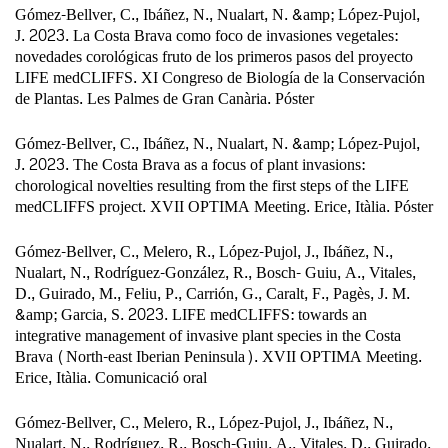
Gómez-Bellver, C., Ibáñez, N., Nualart, N. &amp; López-Pujol,
J. 2023. La Costa Brava como foco de invasiones vegetales:
novedades corológicas fruto de los primeros pasos del proyecto
LIFE medCLIFFS. XI Congreso de Biología de la Conservación
de Plantas. Les Palmes de Gran Canària. Póster
Gómez-Bellver, C., Ibáñez, N., Nualart, N. &amp; López-Pujol,
J. 2023. The Costa Brava as a focus of plant invasions:
chorological novelties resulting from the first steps of the LIFE
medCLIFFS project. XVII OPTIMA Meeting. Erice, Itàlia. Póster
Gómez-Bellver, C., Melero, R., López-Pujol, J., Ibáñez, N.,
Nualart, N., Rodríguez-González, R., Bosch- Guiu, A., Vitales,
D., Guirado, M., Feliu, P., Carrión, G., Caralt, F., Pagès, J. M.
&amp; Garcia, S. 2023. LIFE medCLIFFS: towards an
integrative management of invasive plant species in the Costa
Brava (North-east Iberian Peninsula). XVII OPTIMA Meeting.
Erice, Itàlia. Comunicació oral
Gómez-Bellver, C., Melero, R., López-Pujol, J., Ibáñez, N.,
Nualart, N., Rodríguez, R., Bosch-Guiu, A., Vitales, D., Guirado,