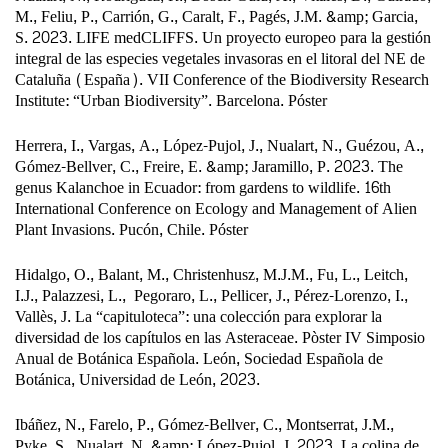
M., Feliu, P., Carrión, G., Caralt, F., Pagés, J.M. &amp; Garcia,
S. 2023. LIFE medCLIFFS. Un proyecto europeo para la gestión
integral de las especies vegetales invasoras en el litoral del NE de
Cataluña (España). VII Conference of the Biodiversity Research
Institute: “Urban Biodiversity”. Barcelona. Póster
Herrera, I., Vargas, A., López-Pujol, J., Nualart, N., Guézou, A.,
Gómez-Bellver, C., Freire, E. &amp; Jaramillo, P. 2023. The
genus Kalanchoe in Ecuador: from gardens to wildlife. 16th
International Conference on Ecology and Management of Alien
Plant Invasions. Pucón, Chile. Póster
Hidalgo, O., Balant, M., Christenhusz, M.J.M., Fu, L., Leitch,
I.J., Palazzesi, L.,
Pegoraro, L., Pellicer, J., Pérez-Lorenzo, I.,
Vallès, J. La “capituloteca”: una colección para explorar la
diversidad de los capítulos en las Asteraceae. Pòster IV Simposio
Anual de Botánica Española. León, Sociedad Española de
Botánica, Universidad de León, 2023.
Ibáñez, N., Farelo, P., Gómez-Bellver, C., Montserrat, J.M.,
Pyke, S., Nualart, N. &amp; López-Pujol, J. 2023. La colina de