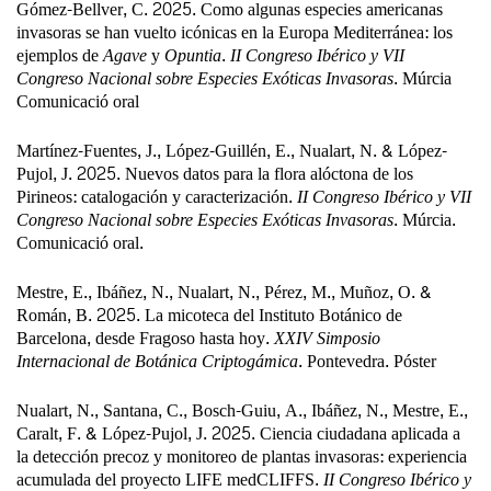
Gómez-Bellver, C. 2025. Como algunas especies americanas
invasoras se han vuelto icónicas en la Europa Mediterránea: los
ejemplos de
Agave
y
Opuntia
.
II Congreso Ibérico y VII
Congreso Nacional sobre Especies Exóticas Invasoras
. Múrcia
Comunicació oral
Martínez-Fuentes, J., López-Guillén, E.,
Nualart, N.
& López-
Pujol, J. 2025. Nuevos datos para la flora alóctona de los
Pirineos: catalogación y caracterización.
II Congreso Ibérico y VII
Congreso Nacional sobre Especies Exóticas Invasoras
. Múrcia.
Comunicació oral.
Mestre, E., Ibáñez, N.,
Nualart, N.
, Pérez, M., Muñoz, O. &
Román, B. 2025. La micoteca del Instituto Botánico de
Barcelona, desde Fragoso hasta hoy.
XXIV Simposio
Internacional de Botánica Criptogámica
. Pontevedra. Póster
Nualart, N.
, Santana, C., Bosch-Guiu, A., Ibáñez, N., Mestre, E.,
Caralt, F. & López-Pujol, J. 2025. Ciencia ciudadana aplicada a
la detección precoz y monitoreo de plantas invasoras: experiencia
acumulada del proyecto LIFE medCLIFFS.
II Congreso Ibérico y