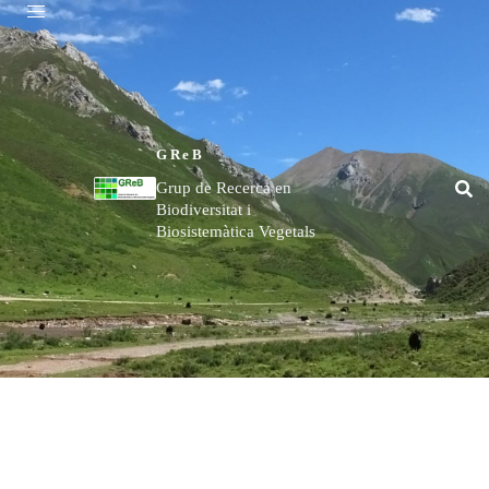
GReB
Grup de Recerca en
Biodiversitat i
Biosistemàtica Vegetals