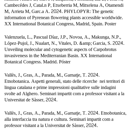
Cambecédes J, Catal.n P, Etxeberria M, Mitxelena A, Otamendi
M, Arrieta M, Garc.a A. 2024. PHYLOPYR: The genetic
information of Pyrenean flowering plants accessible worldwide.
XX International Botanical Congress, Madrid, Spain. Poster
Valenzuela, L., Pascual Díaz, J.P., Novoa, A., Makunga, N.P.,
López-Pujol, J., Nualart, N., Vitales, D. &amp; Garcia, S. 2024.
Unveiling molecular and cytogenetic aspects of Carpobrotus
invasiveness in the Mediterranian Basin. XX International
Botanical Congress. Madrid. Póster
Vallès, J., Gras, A., Parada, M., Garnatje, T. 2024.
Etnobotanica. Aspetti generali, stato delle ricerche
nei territori di
lingua catalana e prime impressioni qualitative sulle indagini
svolte ad Alghero. Seminari impartit com a professor visitant a la
Universitat de Sàsser, 2024.
Vallès, J., Gras, A., Parada, M., Garnatje, T. 2024. Etnobotanica,
alla interfaccia tra natura e cultura. Seminari impartit com a
professor visitant a la Universitat de Sàsser, 2024.