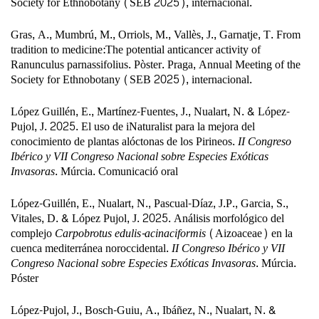
Society for Ethnobotany (SEB 2025), internacional.
Gras, A., Mumbrú, M., Orriols, M., Vallès, J., Garnatje, T.
From
tradition to medicine:The potential anticancer activity of
Ranunculus parnassifolius.
Pòster. Praga, Annual Meeting of the
Society for Ethnobotany (SEB 2025), internacional.
López Guillén, E., Martínez-Fuentes, J.,
Nualart, N.
& López-
Pujol, J. 2025. El uso de iNaturalist para la mejora del
conocimiento de plantas alóctonas de los Pirineos.
II Congreso
Ibérico y VII Congreso Nacional sobre Especies Exóticas
Invasoras
. Múrcia. Comunicació oral
López-Guillén, E.,
Nualart, N.
, Pascual-Díaz, J.P., Garcia, S.,
Vitales, D. & López Pujol, J. 2025. Análisis morfológico del
complejo
Carpobrotus edulis-acinaciformis
(Aizoaceae) en la
cuenca mediterránea noroccidental.
II Congreso Ibérico y VII
Congreso Nacional sobre Especies Exóticas Invasoras
. Múrcia.
Póster
López-Pujol, J., Bosch-Guiu, A., Ibáñez, N.,
Nualart, N.
&