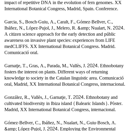
impact of repetitive DNA in the evolution of fern genomes. XX
International Botanical Congress, Madrid, Spain. Conference.
Garcia, S., Bosch-Guiu, A., Caralt, F., Gómez-Bellver, C.,
Ibáñez, N., López-Pujol, J., Melero, R. &amp; Nualart, N. 2024.
A citizen science approach for the early detection and públic
awareness on invasive plant species: experiences from LIFE
medCLIFFS. XX International Botanical Congress. Madrid.
Comunicació oral.
Garnatje, T., Gras, A., Parada, M., Vallès, J. 2024. Ethnobotany
fosters the interest on plants. Different ways of returning
knowledge to society in the Catalan linguistic area. Comunicació
oral, Madrid, XX International Botanical Congress, internacional.
González, R., Vallès, J., Garnatje, T. 2024. Ethnobotany and
cultivated biodiversity in Ibiza island (Balearic Islands). Pòster.
Madrid, XX International Botanical Congress, internacional.
Gómez-Bellver, C., Ibáñez, N., Nualart, N., Guiu-Bosch, A.
&amp; López-Pujol, J. 2024. Employing the Environmental