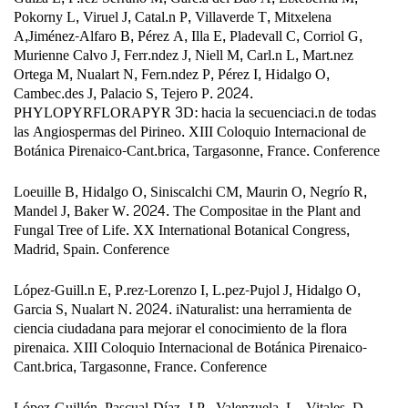
Pokorny L, Viruel J, Catal.n P, Villaverde T, Mitxelena
A,Jiménez-Alfaro B, Pérez A, Illa E, Pladevall C, Corriol G,
Murienne Calvo J, Ferr.ndez J, Niell M, Carl.n L, Mart.nez
Ortega M, Nualart N, Fern.ndez P, Pérez I, Hidalgo O,
Cambec.des J, Palacio S, Tejero P. 2024.
PHYLOPYRFLORAPYR 3D: hacia la secuenciaci.n de todas
las Angiospermas del Pirineo. XIII Coloquio Internacional de
Botánica Pirenaico-Cant.brica, Targasonne, France. Conference
Loeuille B, Hidalgo O, Siniscalchi CM, Maurin O, Negrío R,
Mandel J, Baker W. 2024. The Compositae in the Plant and
Fungal Tree of Life. XX International Botanical Congress,
Madrid, Spain. Conference
López-Guill.n E, P.rez-Lorenzo I, L.pez-Pujol J, Hidalgo O,
Garcia S, Nualart N. 2024. iNaturalist: una herramienta de
ciencia ciudadana para mejorar el conocimiento de la flora
pirenaica. XIII Coloquio Internacional de Botánica Pirenaico-
Cant.brica, Targasonne, France. Conference
López-Guillén, Pascual-Díaz, J.P., Valenzuela, L., Vitales, D.,