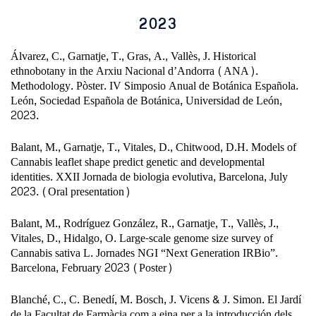
2023
Álvarez, C., Garnatje, T., Gras, A., Vallès, J. Historical
ethnobotany in the Arxiu Nacional d’Andorra (ANA).
Methodology. Pòster. IV Simposio Anual de Botánica Española.
León, Sociedad Española de Botánica, Universidad de León,
2023.
Balant, M., Garnatje, T., Vitales, D., Chitwood, D.H. Models of
Cannabis leaflet shape predict genetic and developmental
identities. XXII Jornada de biologia evolutiva, Barcelona, July
2023. (Oral presentation)
Balant, M., Rodríguez González, R., Garnatje, T., Vallès, J.,
Vitales, D., Hidalgo, O. Large-scale genome size survey of
Cannabis sativa L. Jornades NGI “Next Generation IRBio”.
Barcelona, February 2023 (Poster)
Blanché, C., C. Benedí, M. Bosch, J. Vicens & J. Simon. El Jardí
de la Facultat de Farmàcia com a eina per a la introducción dels