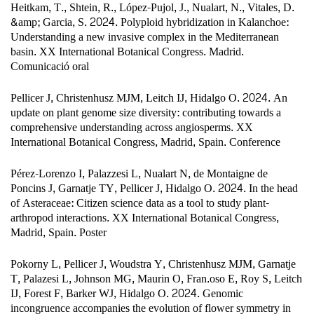
Heitkam, T., Shtein, R., López-Pujol, J., Nualart, N., Vitales, D.
&amp; Garcia, S. 2024. Polyploid hybridization in Kalanchoe:
Understanding a new invasive complex in the Mediterranean
basin. XX International Botanical Congress. Madrid.
Comunicació oral
Pellicer J, Christenhusz MJM, Leitch IJ, Hidalgo O. 2024. An
update on plant genome size diversity: contributing towards a
comprehensive understanding across angiosperms. XX
International Botanical Congress, Madrid, Spain. Conference
Pérez-Lorenzo I, Palazzesi L, Nualart N, de Montaigne de
Poncins J, Garnatje TY, Pellicer J, Hidalgo O. 2024. In the head
of Asteraceae: Citizen science data as a tool to study plant-
arthropod interactions. XX International Botanical Congress,
Madrid, Spain. Poster
Pokorny L, Pellicer J, Woudstra Y, Christenhusz MJM, Garnatje
T, Palazesi L, Johnson MG, Maurin O, Fran.oso E, Roy S, Leitch
IJ, Forest F, Barker WJ, Hidalgo O. 2024. Genomic
incongruence accompanies the evolution of flower symmetry in