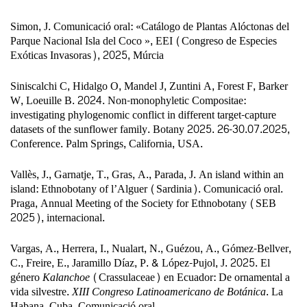
Simon, J. Comunicació oral:
«Catálogo de Plantas Alóctonas del
Parque Nacional Isla del Coco »
, EEI (Congreso de Especies
Exóticas Invasoras), 2025, Múrcia
Siniscalchi C, Hidalgo O, Mandel J, Zuntini A, Forest F, Barker
W, Loeuille B. 2024. Non-monophyletic Compositae:
investigating phylogenomic conflict in different target-capture
datasets of the sunflower family. Botany 2025. 26-30.07.2025,
Conference. Palm Springs, California, USA.
Vallès, J., Garnatje, T., Gras, A., Parada, J. An island within an
island: Ethnobotany of l’Alguer (Sardinia). Comunicació oral.
Praga, Annual Meeting of the Society for Ethnobotany (SEB
2025), internacional.
Vargas, A., Herrera, I.,
Nualart, N.
, Guézou, A., Gómez-Bellver,
C., Freire, E., Jaramillo Díaz, P. & López-Pujol, J. 2025. El
género
Kalanchoe
(Crassulaceae) en Ecuador: De ornamental a
vida silvestre.
XIII Congreso Latinoamericano de Botánica
. La
Habana, Cuba. Comunicació oral