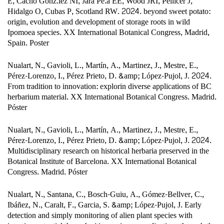
E, Cacho Gonz.lez NI, Jara Pe.a EE, Wood JRI, Pellicer J,
Hidalgo O, Cubas P, Scotland RW. 2024. beyond sweet potato:
origin, evolution and development of storage roots in wild
Ipomoea species. XX International Botanical Congress, Madrid,
Spain. Poster
Nualart, N., Gavioli, L., Martín, A., Martinez, J., Mestre, E.,
Pérez-Lorenzo, I., Pérez Prieto, D. &amp; López-Pujol, J. 2024.
From tradition to innovation: explorin diverse applications of BC
herbarium material. XX International Botanical Congress. Madrid.
Póster
Nualart, N., Gavioli, L., Martín, A., Martinez, J., Mestre, E.,
Pérez-Lorenzo, I., Pérez Prieto, D. &amp; López-Pujol, J. 2024.
Multidisciplinary research on historical herbaria preserved in the
Botanical Institute of Barcelona. XX International Botanical
Congress. Madrid. Póster
Nualart, N., Santana, C., Bosch-Guiu, A., Gómez-Bellver, C.,
Ibáñez, N., Caralt, F., Garcia, S. &amp; López-Pujol, J. Early
detection and simply monitoring of alien plant species with