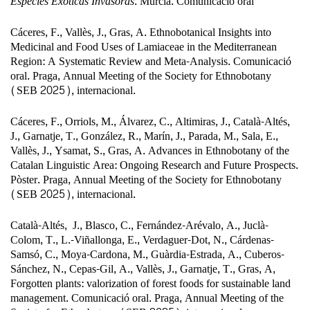
Especies Exóticas Invasoras
. Múrcia. Comunicació oral
Cáceres, F., Vallès, J., Gras, A. Ethnobotanical Insights into
Medicinal and Food Uses of Lamiaceae in the Mediterranean
Region: A Systematic Review and Meta-Analysis. Comunicació
oral. Praga, Annual Meeting of the Society for Ethnobotany
(SEB 2025), internacional.
Cáceres, F., Orriols, M., Álvarez, C., Altimiras, J., Català-Altés,
J., Garnatje, T., González, R., Marín, J., Parada, M., Sala, E.,
Vallès, J., Ysamat, S., Gras, A. Advances in Ethnobotany of the
Catalan Linguistic Area: Ongoing Research and Future Prospects.
Pòster. Praga, Annual Meeting of the Society for Ethnobotany
(SEB 2025), internacional.
Català-Altés,
J., Blasco, C., Fernández-Arévalo, A., Juclà-
Colom, T., L.-Viñallonga, E., Verdaguer-Dot, N., Cárdenas-
Samsó, C., Moya-Cardona, M., Guàrdia-Estrada, A., Cuberos-
Sánchez, N., Cepas-Gil, A., Vallès, J., Garnatje, T., Gras, A,
Forgotten plants: valorization of forest foods for sustainable land
management. Comunicació oral. Praga, Annual Meeting of the