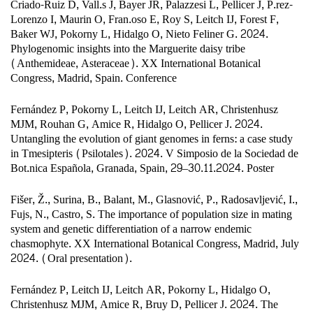
Criado-Ruiz D, Vall.s J, Bayer JR, Palazzesi L, Pellicer J, P.rez-
Lorenzo I, Maurin O, Fran.oso E, Roy S, Leitch IJ, Forest F,
Baker WJ, Pokorny L, Hidalgo O, Nieto Feliner G. 2024.
Phylogenomic insights into the Marguerite daisy tribe
(Anthemideae, Asteraceae). XX International Botanical
Congress, Madrid, Spain. Conference
Fernández P, Pokorny L, Leitch IJ, Leitch AR, Christenhusz
MJM, Rouhan G, Amice R, Hidalgo O, Pellicer J. 2024.
Untangling the evolution of giant genomes in ferns: a case study
in Tmesipteris (Psilotales). 2024. V Simposio de la Sociedad de
Bot.nica Española, Granada, Spain, 29–30.11.2024. Poster
Fišer, Ž., Surina, B., Balant, M., Glasnović, P., Radosavljević, I.,
Fujs, N., Castro, S. The importance of population size in mating
system and genetic differentiation of a narrow endemic
chasmophyte. XX International Botanical Congress, Madrid, July
2024. (Oral presentation).
Fernández P, Leitch IJ, Leitch AR, Pokorny L, Hidalgo O,
Christenhusz MJM, Amice R, Bruy D, Pellicer J. 2024. The