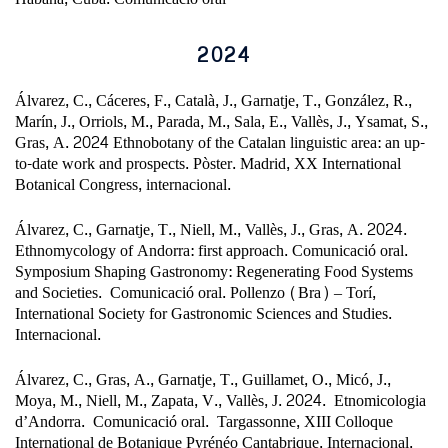
2024
Álvarez, C., Cáceres, F., Català, J., Garnatje, T., González, R.,
Marín, J., Orriols, M., Parada, M., Sala, E., Vallès, J., Ysamat, S.,
Gras, A. 2024 Ethnobotany of the Catalan linguistic area: an up-
to-date work and prospects. Pòster. Madrid, XX International
Botanical Congress, internacional.
Álvarez, C., Garnatje, T., Niell, M., Vallès, J., Gras, A. 2024.
Ethnomycology of Andorra: first approach. Comunicació oral.
Symposium Shaping Gastronomy: Regenerating Food Systems
and Societies.
Comunicació oral. Pollenzo (Bra) – Torí,
International Society for Gastronomic Sciences and Studies.
Internacional.
Álvarez, C., Gras, A., Garnatje, T., Guillamet, O., Micó, J.,
Moya, M., Niell, M., Zapata, V., Vallès, J. 2024.
Etnomicologia
d’Andorra.
Comunicació oral. Targassonne, XIII Colloque
International de Botanique Pyrénéo Cantabrique. Internacional.