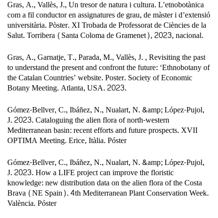
Gras, A., Vallès, J., Un tresor de natura i cultura. L’etnobotànica
com a fil conductor en assignatures de grau, de màster i d’extensió
universitària. Pòster. XI Trobada de Professorat de Ciències de la
Salut. Torribera (Santa Coloma de Gramenet), 2023, nacional.
Gras, A., Garnatje, T., Parada, M., Vallès, J. , Revisiting the past
to understand the present and confront the future: ‘Ethnobotany of
the Catalan Countries’ website. Poster. Society of Economic
Botany Meeting. Atlanta, USA. 2023.
Gómez-Bellver, C., Ibáñez, N., Nualart, N. &amp; López-Pujol,
J. 2023. Cataloguing the alien flora of north-western
Mediterranean basin: recent efforts and future prospects. XVII
OPTIMA Meeting. Erice, Itàlia. Póster
Gómez-Bellver, C., Ibáñez, N., Nualart, N. &amp; López-Pujol,
J. 2023. How a LIFE project can improve the floristic
knowledge: new distribution data on the alien flora of the Costa
Brava (NE Spain). 4th Mediterranean Plant Conservation Week.
València. Póster