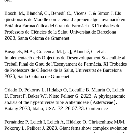
Bosch, M., Blanché, C., Benedí, C., Vicens. J. & Simon J. Els
qüestionaris de Moodle com a eina d’aprenentatge i avaluació en
Botànica Farmacèutica del Grau de Farmàcia. XI Trobades de
Professors de Ciències de la Salut, Universitat de Barcelona
2023, Santa Coloma de Gramenet
Busquets, M.A., Gracenea, M. […], Blanché, C. et al.
Implementació dels Objectius de Desenvolupament Sostenible al
Treball Final de Grau de l’Esenyament de Farmàcia. XI Trobades
de Professors de Ciències de la Salut, Universitat de Barcelona
2023, Santa Coloma de Gramenet
Criado D, Pokorny L, Hidalgo O, Loeuille B, Maurin O, Leitch
IJ, Forest F, Baker WJ, Nieto Feliner G. 2023. A phylogenomic
an.lisis of the hyperdiverse tribe Anhemideae (Asteraceae).
Botany 2023, Idaho, USA. 22–26-07.23. Conference
Fernández P, Leitch I, Leitch A, Hidalgo O, Christenhusz MJM,
Pokorny L, Pellicer J. 2023. Giant ferns show complex evolution