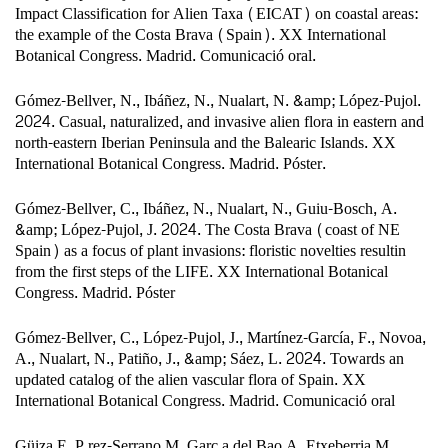
Impact Classification for Alien Taxa (EICAT) on coastal areas:
the example of the Costa Brava (Spain). XX International
Botanical Congress. Madrid. Comunicació oral.
Gómez-Bellver, N., Ibáñez, N., Nualart, N. &amp; López-Pujol.
2024. Casual, naturalized, and invasive alien flora in eastern and
north-eastern Iberian Peninsula and the Balearic Islands. XX
International Botanical Congress. Madrid. Póster.
Gómez-Bellver, C., Ibáñez, N., Nualart, N., Guiu-Bosch, A.
&amp; López-Pujol, J. 2024. The Costa Brava (coast of NE
Spain) as a focus of plant invasions: floristic novelties resultin
from the first steps of the LIFE. XX International Botanical
Congress. Madrid. Póster
Gómez-Bellver, C., López-Pujol, J., Martínez-García, F., Novoa,
A., Nualart, N., Patiño, J., &amp; Sáez, L. 2024. Towards an
updated catalog of the alien vascular flora of Spain. XX
International Botanical Congress. Madrid. Comunicació oral
Güiza E, P.rez-Serrano M, Garc.a del Bao A, Etxeberria M,