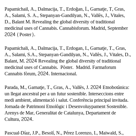
Papamichail, A., Dalmacija, T., Erdoğan, İ., Garnatje, T, Gras,
A., Salami, S. A., Stepanyan-Gandilyan, N., Vallès, J., Vitales,
D., Balant M. Revealing the global diversity of traditional
medicinal uses of Cannabis. Cannabisforum. Madrid, September
2024 (Poster).
Papamichali, A., Dalmacija, T., Erdogan, I., Garnatje, T., Gras,
A., Salami, S.A., Stepanyan-Gandilyan, N., Vallès, J., Vitales, D.,
Balant, M. 2024 Revealing the global diversity of traditional
medicinal uses of Cannabis.
Pòster.
Madrid. Farmaforum
Cannabis fòrum, 2024. Internacional.
Parada, M., Garnatje, T., Gras, A., Vallès, J. 2024 Etnobotànica:
un llegat ancestral per a un futur sostenible. Interseccions entre
medi ambient, alimentació i salut. Conferència principal invitada.
Jornada de Patrimoni Etnològic i Desenvoluypament Sostenible.
Arenys de Mar, Generalitat de Catalunya, Departament de
Cultura, 2024.
Pascual-Díaz, J.P., Besolí, N., Pérez Lorenzo, I., Maiwald, S.,