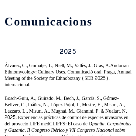
Comunicacions
2025
Álvarez, C., Garnatje, T., Niell, M., Vallès, J., Gras, A.Andorran
Ethnomycology: Culinary Uses. Comunicació oral. Praga, Annual
Meeting of the Society for Ethnobotany (SEB 2025),
internacional.
Bosch-Guiu, A., Guirado, M., Bech, J., García, S., Gómez-
Bellver, C., Ibáñez, N., López-Pujol, J., Mestre, E., Misuri, A.,
Lazzaro, L., Misuri, A., Mugnai, M., Giannini, F. &
Nualart, N
.
2025. Experiencias prácticas de control de especies invasoras en
del proyecto LIFE medCLIFFS: El caso de
Opuntia
,
Carpobrotus
y
Gazania
.
II Congreso Ibérico y VII Congreso Nacional sobre