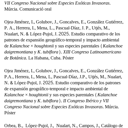
VII Congreso Nacional sobre Especies Exóticas Invasoras
.
Múrcia. Comunicació oral
Ojea-Jiménez, I., Golubov, J., Goncalves, E., González Gutiérrez,
P. A., Herrera, I., Mena, L., Pascual-Díaz, J. P., Utjés, M.,
Nualart, N.
& López-Pujol, J. 2025. Estudio comparativo de los
patrones de expansión geográfico-temporal y impacto ambiental
de
Kalanchoe
×
houghtonii
y sus especies parentales (
Kalanchoe
daigremontiana
y
K. tubiflora
).
XIII Congreso Latinoamericano
de Botánica
. La Habana, Cuba. Póster
Ojea Jiménez, I., Golubov, J., Goncalves, E., González Gutiérrez,
P.A., Herrera, I., Mena, L, Pascual-Díaz, J.P., Utjés, M.,
Nualart,
N.
& López-Pujol, J. 2025. Estudio comparativo de los patrones
de expansión geográfico-temporal e impacto ambiental de
Kalanchoe
×
houghtonii
y sus especies parentales (
Kalanchoe
daigremontiana
y
K. tubiflora
).
II Congreso Ibérico y VII
Congreso Nacional sobre Especies Exóticas Invasoras
. Múrcia.
Póster
Orbea, B., López-Pujol, J., Nualart, N., Campos, J., Catálogo de