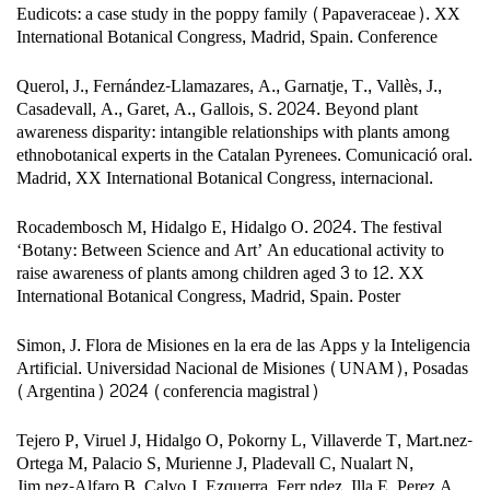
Eudicots: a case study in the poppy family (Papaveraceae). XX
International Botanical Congress, Madrid, Spain. Conference
Querol, J., Fernández-Llamazares, A., Garnatje, T., Vallès, J.,
Casadevall, A., Garet, A., Gallois, S. 2024. Beyond plant
awareness disparity: intangible relationships with plants among
ethnobotanical experts in the Catalan Pyrenees. Comunicació oral.
Madrid, XX International Botanical Congress, internacional.
Rocadembosch M, Hidalgo E, Hidalgo O. 2024. The festival
‘Botany: Between Science and Art’ An educational activity to
raise awareness of plants among children aged 3 to 12. XX
International Botanical Congress, Madrid, Spain. Poster
Simon, J. Flora de Misiones en la era de las Apps y la Inteligencia
Artificial. Universidad Nacional de Misiones (UNAM), Posadas
(Argentina) 2024 (conferencia magistral)
Tejero P, Viruel J, Hidalgo O, Pokorny L, Villaverde T, Mart.nez-
Ortega M, Palacio S, Murienne J, Pladevall C, Nualart N,
Jim.nez-Alfaro B, Calvo J, Ezquerra, Ferr.ndez, Illa E, Perez A,