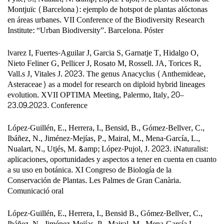
Montjuïc (Barcelona): ejemplo de hotspot de plantas alóctonas
en áreas urbanes. VII Conference of the Biodiversity Research
Institute: “Urban Biodiversity”. Barcelona. Póster
lvarez I, Fuertes-Aguilar J, Garcia S, Garnatje T, Hidalgo O,
Nieto Feliner G, Pellicer J, Rosato M, Rossell. JA, Torices R,
Vall.s J, Vitales J. 2023. The genus Anacyclus (Anthemideae,
Asteraceae) as a model for research on diploid hybrid lineages
evolution. XVII OPTIMA Meeting, Palermo, Italy, 20–
23.09.2023. Conference
López-Guillén, E., Herrera, I., Bensid, B., Gómez-Bellver, C.,
Ibáñez, N., Jiménez-Mejías, P., Mairal, M., Mena-García, L.,
Nualart, N., Utjés, M. &amp; López-Pujol, J. 2023. iNaturalist:
aplicaciones, oportunidades y aspectos a tener en cuenta en cuanto
a su uso en botánica. XI Congreso de Biología de la
Conservación de Plantas. Les Palmes de Gran Canària.
Comunicació oral
López-Guillén, E., Herrera, I., Bensid B., Gómez-Bellver, C.,
Ibáñez, N., Jiménez-Mejías, P., Mairal, M., Mena-García L.,