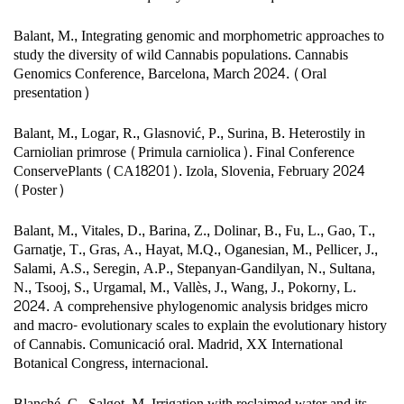
Balant, M., Integrating genomic and morphometric approaches to
study the diversity of wild Cannabis populations. Cannabis
Genomics Conference, Barcelona, March 2024. (Oral
presentation)
Balant, M., Logar, R., Glasnović, P., Surina, B. Heterostily in
Carniolian primrose (Primula carniolica). Final Conference
ConservePlants (CA18201). Izola, Slovenia, February 2024
(Poster)
Balant, M., Vitales, D., Barina, Z., Dolinar, B., Fu, L., Gao, T.,
Garnatje, T., Gras, A., Hayat, M.Q., Oganesian, M., Pellicer, J.,
Salami, A.S., Seregin, A.P., Stepanyan-Gandilyan, N., Sultana,
N., Tsooj, S., Urgamal, M., Vallès, J., Wang, J., Pokorny, L.
2024. A comprehensive phylogenomic analysis bridges micro
and macro- evolutionary scales to explain the evolutionary history
of Cannabis. Comunicació oral. Madrid, XX International
Botanical Congress, internacional.
Blanché, C., Salgot, M. Irrigation with reclaimed water and its