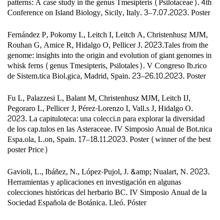
patterns: A case study in the genus Tmesipteris (Psilotaceae). 4th
Conference on Island Biology, Sicily, Italy. 3–7.07.2023. Poster
Fernández P, Pokorny L, Leitch I, Leitch A, Christenhusz MJM,
Rouhan G, Amice R, Hidalgo O, Pellicer J. 2023.Tales from the
genome: insights into the origin and evolution of giant genomes in
whisk ferns (genus Tmesipteris, Psilotales). V Congreso Ib.rico
de Sistem.tica Biol.gica, Madrid, Spain. 23–26.10.2023. Poster
Fu L, Palazzesi L, Balant M, Christenhusz MJM, Leitch IJ,
Pegoraro L, Pellicer J, Pérez-Lorenzo I, Vall.s J, Hidalgo O.
2023. La capituloteca: una colecci.n para explorar la diversidad
de los cap.tulos en las Asteraceae. IV Simposio Anual de Bot.nica
Espa.ola, L.on, Spain. 17–18.11.2023. Poster (winner of the best
poster Price)
Gavioli, L., Ibáñez, N., López-Pujol, J. &amp; Nualart, N. 2023.
Herramientas y aplicaciones en investigación en algunas
colecciones históricas del herbario BC. IV Simposio Anual de la
Sociedad Española de Botánica. Lleó. Póster