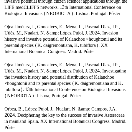
invasive potential through citizen science: applications through the
LIFE medCLIFFS networks. 13th International Conference on
Biological Invasions (NEOBIOTA). Lisboa, Portugal. Póster
Ojea-Jiménez, I., Goncalves, E., Mena, L., Pascual-Díaz, J.P.,
Utjés, M., Nualart, N. &amp; López-Pujol, J. 2024. Invasion
history and invasive potential of Kalanchoe ×houghtonii and its
parental species (K. daigremontiana, K. tubiflora). XX
International Botanical Congress. Madrid. Póster
Ojea-Jiménez, I., Goncalves, E., Mena, L., Pascual-Díaz, J.P.,
Utjés, M., Nualart, N. &amp; López-Pujol, J. 2024. Investigating
the invasion history and potential distribution of Kalanchoe
×houghtonii and its parental species (K. daigremontiana and K.
tubiflora). 13th International Conference on Biological Invasions
(NEOBIOTA). Lisboa, Portugal. Póster
Orbea, B., López-Pujol, J., Nualart, N. &amp; Campos, J.A.
2024. Deciphering the key to the success of invasive Asteraceae
in mainland Spain. XX International Botanical Congress. Madrid.
Póster