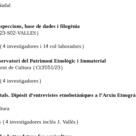
Nadal
peccions, base de dades i filogènia
O2023-S02-VALLES)
 (4 investigadores i 14 col·laboradors)
bservatori del Patrimoni Etnològic i Immaterial
ament de Cultura (CLT051/23)
 (4 investigadores)
als. Dipòsit d’entrevistes etnobotàniques a l’Arxiu Etnogrà
ltura
s (4 investigadores inclòs J. Vallès)