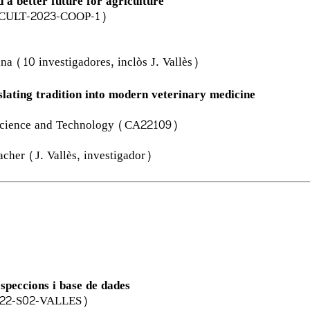
d a better future for agriculture
A-CULT-2023-COOP-1)
na (10 investigadores, inclòs J. Vallès)
slating tradition into modern veterinary medicine
 Science and Technology (CA22109)
acher (J. Vallès, investigador)
speccions i base de dades
O2022-S02-VALLES)