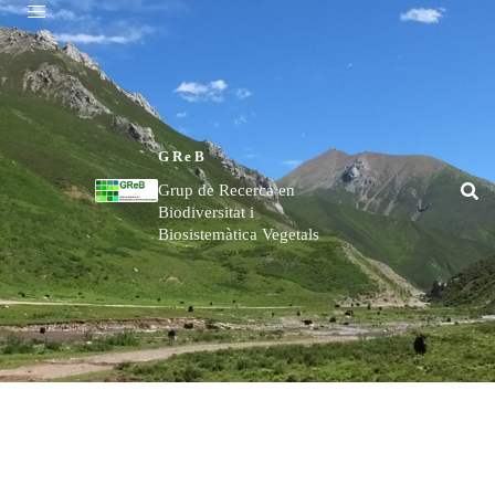
GReB
Grup de Recerca en
Biodiversitat i
Biosistemàtica Vegetals